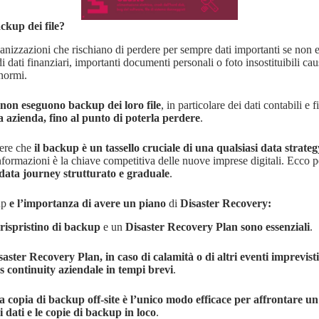
ckup dei file?
ganizzazioni che rischiano di perdere per sempre dati importanti se non
di dati finanziari, importanti documenti personali o foto insostituibili c
normi.
non eseguono backup dei loro file
, in particolare dei dati contabili e f
 azienda, fino al punto di poterla perdere
.
ere che
il backup è un tassello cruciale di una qualsiasi data strate
informazioni è la chiave competitiva delle nuove imprese digitali. Ecco 
 data journey strutturato e graduale
.
up
e l’importanza di avere un piano
di
Disaster Recovery:
rispristino di backup
e un
Disaster Recovery Plan
sono essenziali
.
saster Recovery Plan, in caso di calamità o di altri eventi imprevisti,
s continuity aziendale in tempi brevi
.
 copia di backup off-site è l’unico modo efficace per affrontare un 
i dati e le copie di backup in loco
.