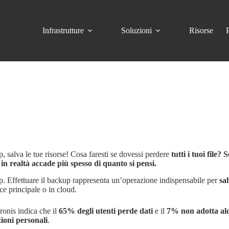
Infrastrutture
Soluzioni
Risorse
 salva le tue risorse! Cosa faresti se dovessi perdere
tutti i tuoi file
n realtà accade più spesso di quanto si pensi.
. Effettuare il backup rappresenta un’operazione indispensabile per
sal
ce principale o in cloud.
ronis indica che il
65% degli utenti perde dati
e il
7% non adotta alc
ioni personali
.