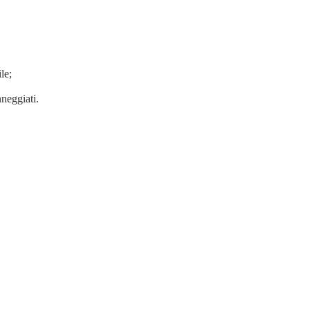
le;
nneggiati.