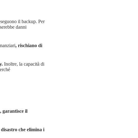
 eseguono il backup. Per
auserebbe danni
inanziari
, rischiano di
gy.
Inoltre, la capacità di
perché
 garantisce il
disastro che elimina i