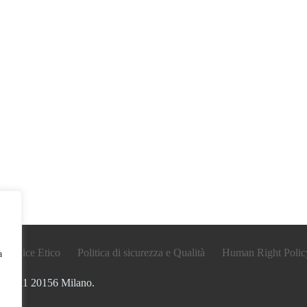
Codice Etico
Politica di sicurezza e Qualità
Human Right Polic
a
none 21 20156 Milano.