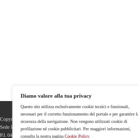
Diamo valore alla tua privacy
Questo sito utilizza esclusivamente cookie tecnici e funzionali,
Cookie Policy
Privacy
Le nostre Sedi
Certificazioni
necessari per il corretto funzionamento del portale e per garantire l
Copyright © 2026 innovazionedigitale s.r.l.
sicurezza della navigazione. Non vengono utilizzati cookie di
Sede legale via Cefalonia 14 20156 Milano. Headquarter via San Bru
profilazione né cookie pubblicitari. Per maggiori informazioni,
P.I. 04060190966 - Tel. +39 0233406087
consulta la nostra pagina
Cookie Policy
.