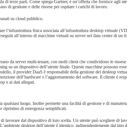
a di terze parti. Come spiega Gartner, è un’offerta che fornisce agli ute
no di gestione e delle risorse per ospitare i carichi di lavoro.
basati su cloud pubblico.
are l’infrastruttura fisica associata all’infrastruttura desktop virtuale 
uiti all’interno di macchine virtuali su server nel data center di un forn
no da server multi-tenant, con molti client che condividono le risorse. 
ng su un dispositivo dell’utente finale. Queste macchine possono essere
odello, il provider DaaS è responsabile della gestione dei desktop virtua
anutenzione dell’hardware e l’aggiornamento del software. Il cliente è re
p o ai dati allegati.
da qualsiasi luogo. Inoltre permette una facilità di gestione e di manutenz
e ripristino di emergenza semplificati.
di lavorare dal dispositivo di loro scelta. Un utente può scegliere di la
 L’ambiente desktop dell’utente è identico, indipendentemente dal tipo di