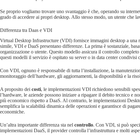
Se proprio vogliamo trovare uno svantaggio è che, operando su internet,
grado di accedere ai propri desktop. Allo stesso modo, un utente che lav
Differenza tra Daas e VDI
Virtual Desktop Infrastructure (VDI) fornisce immagini desktop a una rete
simile, VDI e DaaS presentano differenze. La prima è sostanziale, bas
organizzazione o utente. Questo modello assicura il controllo completo su
questi modelli il servizio è ospitato su server o in data center condivisi 
Con VDI, ognuno è responsabile di tutta l’installazione, la manutenzione 
monitoraggio dell’hardware, gli aggiornamenti, la disponibilità e la ri
A proposito dei
costi
, le implementazioni VDI richiedono sensibili spese
l’hardware, le aziende possono iniziare a ripagare il debito tecnico e n
più economico rispetto a DaaS. Al contrario, le implementazioni Deskt
semplifica la scalabilità dinamica delle operazioni e garantisce di paga
economiche.
Un’altra importante differenza sta nel
controllo
. Con VDI, si può specif
implementazioni DaaS, il provider controlla l’infrastruttura e molti aspe