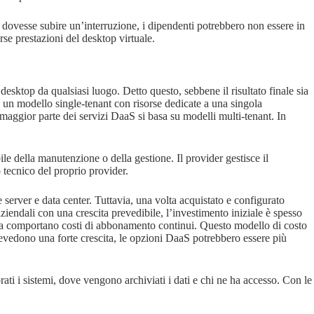
 dovesse subire un’interruzione, i dipendenti potrebbero non essere in
se prestazioni del desktop virtuale.
esktop da qualsiasi luogo. Detto questo, sebbene il risultato finale sia
u un modello single-tenant con risorse dedicate a una singola
 maggior parte dei servizi DaaS si basa su modelli multi-tenant. In
le della manutenzione o della gestione. Il provider gestisce il
 tecnico del proprio provider.
 server e data center. Tuttavia, una volta acquistato e configurato
ziendali con una crescita prevedibile, l’investimento iniziale è spesso
ma comportano costi di abbonamento continui. Questo modello di costo
prevedono una forte crescita, le opzioni DaaS potrebbero essere più
ti i sistemi, dove vengono archiviati i dati e chi ne ha accesso. Con le