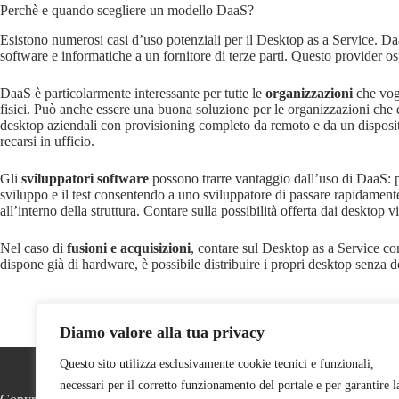
Perchè e quando scegliere un modello DaaS?
Esistono numerosi casi d’uso potenziali per il Desktop as a Service. Da
software e informatiche a un fornitore di terze parti. Questo provider os
DaaS è particolarmente interessante per tutte le
organizzazioni
che vog
fisici. Può anche essere una buona soluzione per le organizzazioni che 
desktop aziendali con provisioning completo da remoto e da un dispositiv
recarsi in ufficio.
Gli
sviluppatori software
possono trarre vantaggio dall’uso di DaaS: po
sviluppo e il test consentendo a uno sviluppatore di passare rapidament
all’interno della struttura. Contare sulla possibilità offerta dai desktop
Nel caso di
fusioni e acquisizioni
, contare sul Desktop as a Service co
dispone già di hardware, è possibile distribuire i propri desktop senza 
Diamo valore alla tua privacy
Questo sito utilizza esclusivamente cookie tecnici e funzionali,
Cookie Policy
Privacy
Le nostre Sedi
Certificazioni
necessari per il corretto funzionamento del portale e per garantire l