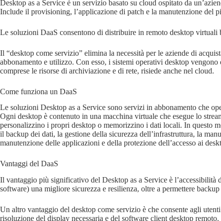
Desktop as a Service è un servizio basato su cloud ospitato da un’aziend
Include il provisioning, l’applicazione di patch e la manutenzione del pia
Le soluzioni DaaS consentono di distribuire in remoto desktop virtuali 
Il “desktop come servizio” elimina la necessità per le aziende di acquist
abbonamento e utilizzo. Con esso, i sistemi operativi desktop vengono eseg
comprese le risorse di archiviazione e di rete, risiede anche nel cloud.
Come funziona un DaaS
Le soluzioni Desktop as a Service sono servizi in abbonamento che opera
Ogni desktop è contenuto in una macchina virtuale che esegue lo streami
personalizzino i propri desktop o memorizzino i dati locali. In questo m
il backup dei dati, la gestione della sicurezza dell’infrastruttura, la m
manutenzione delle applicazioni e della protezione dell’accesso ai deskto
Vantaggi del DaaS
Il vantaggio più significativo del Desktop as a Service è l’accessibilità 
software) una migliore sicurezza e resilienza, oltre a permettere backup 
Un altro vantaggio del desktop come servizio è che consente agli utenti 
risoluzione del display necessaria e del software client desktop remoto.