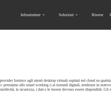
Infrastrutture
Soluzioni
Risorse
ovider fornisce agli utenti desktop virtuali ospitati nel cloud su quals
o: pensiamo allo smart working o ai nomadi digitali, tendenze in notevole 
ttività, la sicurezza, i dati e le risorse devono essere disponibili. Gli s