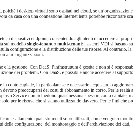
 poiché i desktop virtuali sono ospitati nel cloud, se un’organizzazione
ora da casa con una connessione Internet lenta potrebbe riscontrare scar
 ai dispositivi endpoint, consentendo agli utenti di accedere ai propri d
ata sul modello
single-tenant
o
multi-tenant
: i sistemi VDI si basano s
lla configurazione e la distribuzione delle tue risorse. Al contrario, la
con altre organizzazioni.
e la gestione. Con DaaS, l’infrastruttura è gestita e non si è responsabi
soluzione dei problemi. Con DaaS, è possibile anche accedere al supporto
 in conto capitale, in particolare se è necessario acquistare o aggiornare
on devono preoccuparsi dei costi di abbonamento in corso. Per le realtà a
op as a Service non richiedono quasi nessuna spesa in conto capitale, 
re solo per le risorse che si stanno utilizzando davvero. Per le Pmi che 
icare esattamente quali strumenti sono utilizzati, come vengono monitora
tti della configurazione, del monitoraggio e dell’archiviazione dei dati.