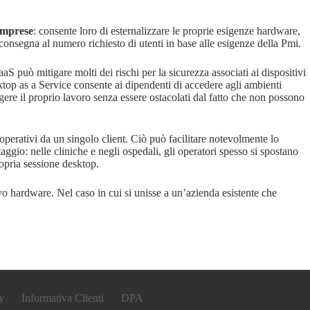
imprese
: consente loro di esternalizzare le proprie esigenze hardware,
 consegna al numero richiesto di utenti in base alle esigenze della Pmi.
aS può mitigare molti dei rischi per la sicurezza associati ai dispositivi
top as a Service consente ai dipendenti di accedere agli ambienti
gere il proprio lavoro senza essere ostacolati dal fatto che non possono
operativi da un singolo client. Ciò può facilitare notevolmente lo
ggio: nelle cliniche e negli ospedali, gli operatori spesso si spostano
ropria sessione desktop.
o hardware. Nel caso in cui si unisse a un’azienda esistente che
y
Informativa Clienti
DPA