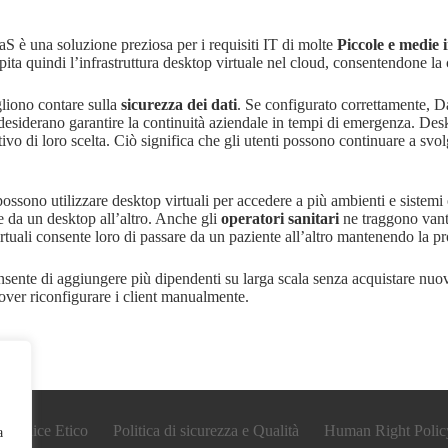
aS è una soluzione preziosa per i requisiti IT di molte
Piccole e medie 
pita quindi l’infrastruttura desktop virtuale nel cloud, consentendone la
liono contare sulla
sicurezza dei dati
. Se configurato correttamente, Da
desiderano garantire la continuità aziendale in tempi di emergenza. Desk
o di loro scelta. Ciò significa che gli utenti possono continuare a svol
ssono utilizzare desktop virtuali per accedere a più ambienti e sistemi 
e da un desktop all’altro. Anche gli
operatori sanitari
ne traggono vanta
 virtuali consente loro di passare da un paziente all’altro mantenendo la p
nsente di aggiungere più dipendenti su larga scala senza acquistare nuov
dover riconfigurare i client manualmente.
Codice Etico
Politica di sicurezza e Qualità
Human Right Polic
a