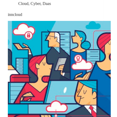
Cloud
,
Cyber
,
Daas
inncloud