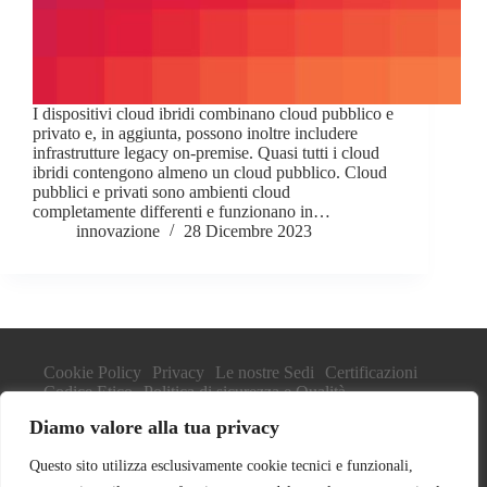
I dispositivi cloud ibridi combinano cloud pubblico e
privato e, in aggiunta, possono inoltre includere
infrastrutture legacy on-premise. Quasi tutti i cloud
ibridi contengono almeno un cloud pubblico. Cloud
pubblici e privati sono ambienti cloud
completamente differenti e funzionano in…
innovazione
28 Dicembre 2023
Cookie Policy
Privacy
Le nostre Sedi
Certificazioni
Codice Etico
Politica di sicurezza e Qualità
Human Right Policy
Informativa Clienti
DPA
Diamo valore alla tua privacy
Copyright © 2026 innovazionedigitale s.r.l.
Questo sito utilizza esclusivamente cookie tecnici e funzionali,
Sede legale via Cefalonia 14 20156 Milano. Headquarter via